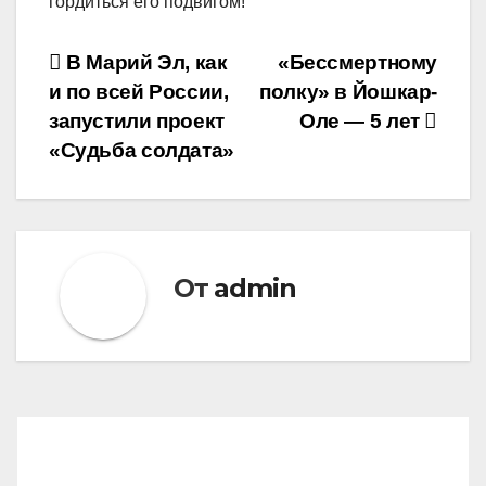
гордиться его подвигом!
Навигация
В Марий Эл, как
«Бессмертному
и по всей России,
полку» в Йошкар-
по
запустили проект
Оле — 5 лет
записям
«Судьба солдата»
От
admin