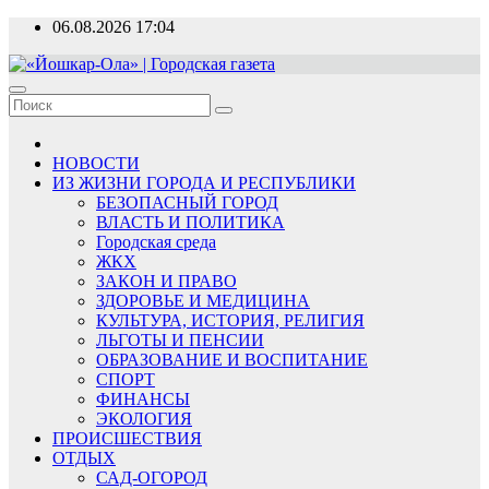
Перейти
06.08.2026
17:04
к
содержимому
«Йошкар-Ола» | Городская газета
Новости, события, люди
НОВОСТИ
ИЗ ЖИЗНИ ГОРОДА И РЕСПУБЛИКИ
БЕЗОПАСНЫЙ ГОРОД
ВЛАСТЬ И ПОЛИТИКА
Городская среда
ЖКХ
ЗАКОН И ПРАВО
ЗДОРОВЬЕ И МЕДИЦИНА
КУЛЬТУРА, ИСТОРИЯ, РЕЛИГИЯ
ЛЬГОТЫ И ПЕНСИИ
ОБРАЗОВАНИЕ И ВОСПИТАНИЕ
СПОРТ
ФИНАНСЫ
ЭКОЛОГИЯ
ПРОИСШЕСТВИЯ
ОТДЫХ
САД-ОГОРОД