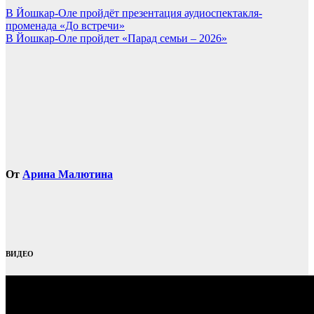
Навигация
В Йошкар-Оле пройдёт презентация аудиоспектакля-
променада «До встречи»
по
В Йошкар-Оле пройдет «Парад семьи – 2026»
записям
От
Арина Малютина
ВИДЕО