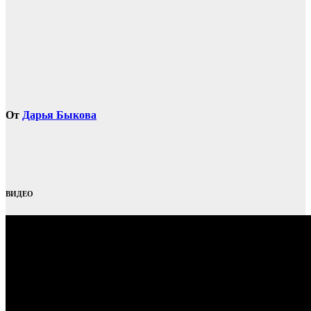
От
Дарья Быкова
ВИДЕО