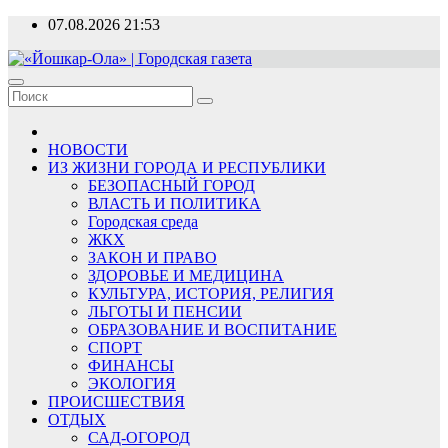
Перейти
07.08.2026
21:53
к
содержимому
«Йошкар-Ола» | Городская газета
Новости, события, люди
НОВОСТИ
ИЗ ЖИЗНИ ГОРОДА И РЕСПУБЛИКИ
БЕЗОПАСНЫЙ ГОРОД
ВЛАСТЬ И ПОЛИТИКА
Городская среда
ЖКХ
ЗАКОН И ПРАВО
ЗДОРОВЬЕ И МЕДИЦИНА
КУЛЬТУРА, ИСТОРИЯ, РЕЛИГИЯ
ЛЬГОТЫ И ПЕНСИИ
ОБРАЗОВАНИЕ И ВОСПИТАНИЕ
СПОРТ
ФИНАНСЫ
ЭКОЛОГИЯ
ПРОИСШЕСТВИЯ
ОТДЫХ
САД-ОГОРОД