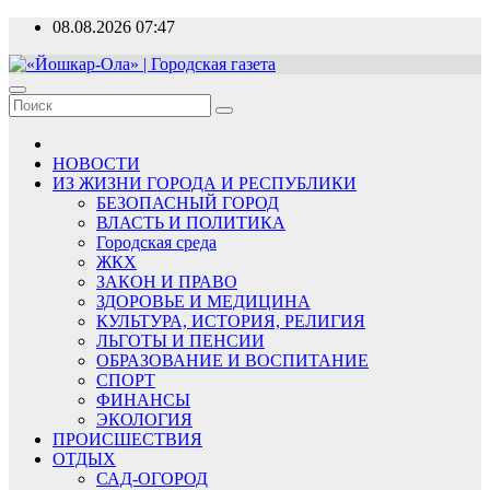
Перейти
08.08.2026
07:47
к
содержимому
«Йошкар-Ола» | Городская газета
Новости, события, люди
НОВОСТИ
ИЗ ЖИЗНИ ГОРОДА И РЕСПУБЛИКИ
БЕЗОПАСНЫЙ ГОРОД
ВЛАСТЬ И ПОЛИТИКА
Городская среда
ЖКХ
ЗАКОН И ПРАВО
ЗДОРОВЬЕ И МЕДИЦИНА
КУЛЬТУРА, ИСТОРИЯ, РЕЛИГИЯ
ЛЬГОТЫ И ПЕНСИИ
ОБРАЗОВАНИЕ И ВОСПИТАНИЕ
СПОРТ
ФИНАНСЫ
ЭКОЛОГИЯ
ПРОИСШЕСТВИЯ
ОТДЫХ
САД-ОГОРОД