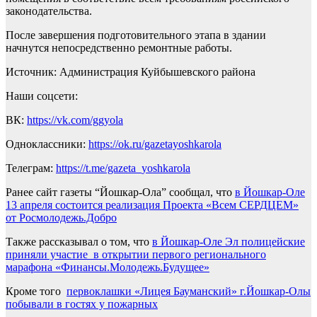
законодательства.
После завершения подготовительного этапа в здании
начнутся непосредственно ремонтные работы.
Источник: Администрация Куйбышевского района
Наши соцсети:
ВК:
https://vk.com/ggyola
Одноклассники:
https://ok.ru/gazetayoshkarola
Телеграм:
https://t.me/gazeta_yoshkarola
Ранее сайт газеты “Йошкар-Ола” сообщал, что
в Йошкар-Оле
13 апреля состоится реализация Проекта «Всем СЕРДЦЕМ»
от Росмолодежь.Добро
Также рассказывал о том, что
в Йошкар-Оле Эл полицейские
приняли участие в открытии первого регионального
марафона «Финансы.Молодежь.Будущее»
Кроме того
первоклашки «Лицея Бауманский» г.Йошкар-Олы
побывали в гостях у пожарных