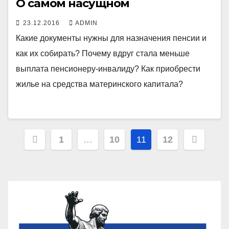
О самом насущном
23.12.2016
ADMIN
Какие документы нужны для назначения пенсии и
как их собирать? Почему вдруг стала меньше
выплата пенсионеру-инвалиду? Как приобрести
жилье на средства материнского капитала?
Пагинация
1
…
10
11
12
записей