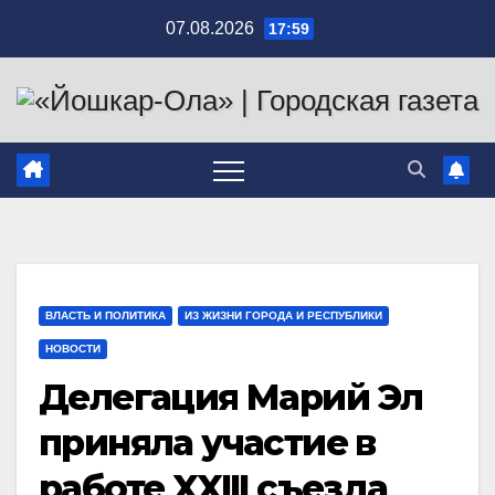
Перейти
07.08.2026
17:59
к
содержимому
ВЛАСТЬ И ПОЛИТИКА
ИЗ ЖИЗНИ ГОРОДА И РЕСПУБЛИКИ
НОВОСТИ
Делегация Марий Эл
приняла участие в
работе XXIII съезда