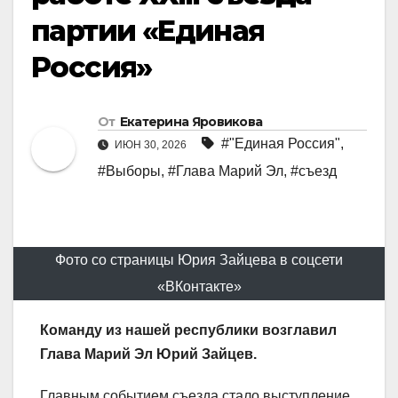
партии «Единая
Россия»
От
Екатерина Яровикова
#"Единая Россия"
,
ИЮН 30, 2026
#Выборы
,
#Глава Марий Эл
,
#съезд
Фото со страницы Юрия Зайцева в соцсети
«ВКонтакте»
Команду из нашей республики возглавил
Глава Марий Эл Юрий Зайцев.
Главным событием съезда стало выступление