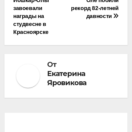
Йошкар-Олы
Оле побили
по
завоевали
рекорд 82-летней
записям
награды на
давности
студвесне в
Красноярске
От
Екатерина
Яровикова