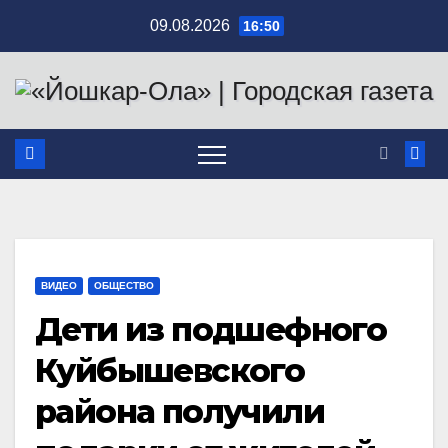
Перейти
09.08.2026
16:50
к
содержимому
ВИДЕО
ОБЩЕСТВО
Дети из подшефного
Куйбышевского
района получили