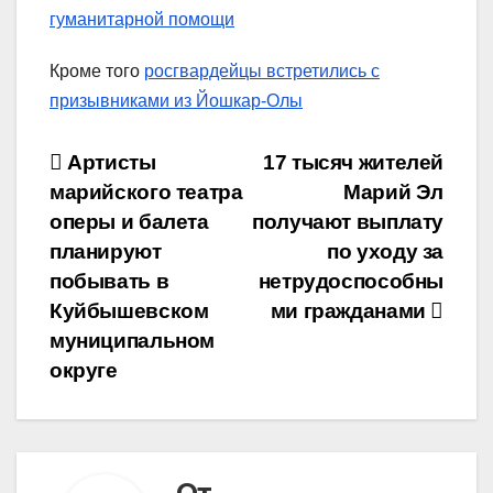
гуманитарной помощи
Кроме того
росгвардейцы встретились с
призывниками из Йошкар-Олы
Навигация
Артисты
17 тысяч жителей
марийского театра
Марий Эл
по
оперы и балета
получают выплату
записям
планируют
по уходу за
побывать в
нетрудоспособны
Куйбышевском
ми гражданами
муниципальном
округе
От