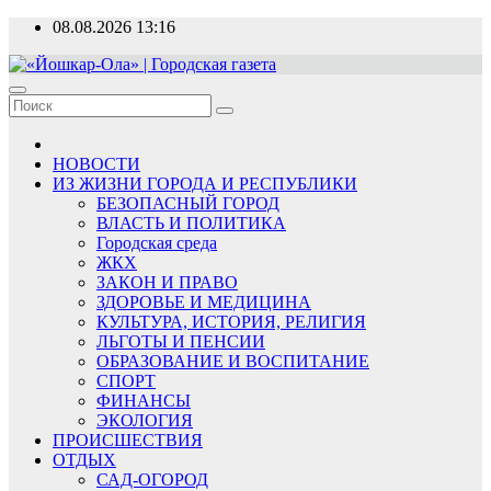
Перейти
08.08.2026
13:16
к
содержимому
«Йошкар-Ола» | Городская газета
Новости, события, люди
НОВОСТИ
ИЗ ЖИЗНИ ГОРОДА И РЕСПУБЛИКИ
БЕЗОПАСНЫЙ ГОРОД
ВЛАСТЬ И ПОЛИТИКА
Городская среда
ЖКХ
ЗАКОН И ПРАВО
ЗДОРОВЬЕ И МЕДИЦИНА
КУЛЬТУРА, ИСТОРИЯ, РЕЛИГИЯ
ЛЬГОТЫ И ПЕНСИИ
ОБРАЗОВАНИЕ И ВОСПИТАНИЕ
СПОРТ
ФИНАНСЫ
ЭКОЛОГИЯ
ПРОИСШЕСТВИЯ
ОТДЫХ
САД-ОГОРОД