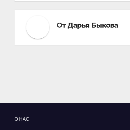
От
Дарья Быкова
О НАС