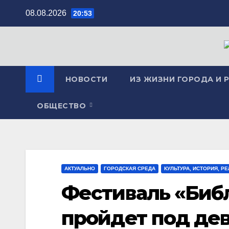
Перейти
08.08.2026
20:53
к
содержимому
НОВОСТИ
ИЗ ЖИЗНИ ГОРОДА И 
ОБЩЕСТВО
АКТУАЛЬНО
ГОРОДСКАЯ СРЕДА
КУЛЬТУРА, ИСТОРИЯ, Р
Фестиваль «Биб
пройдет под дев