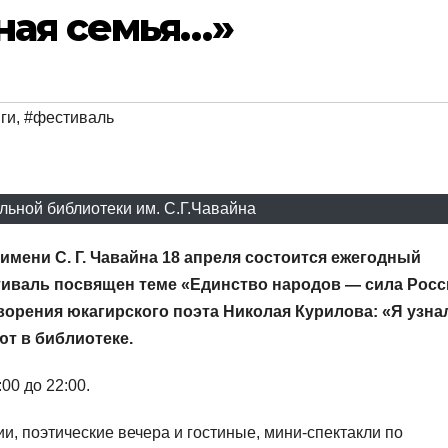
ная семья…»
ги
,
#фестиваль
ьной библиотеки им. С.Г.Чавайна
мени С. Г. Чавайна 18 апреля состоится ежегодный
тиваль посвящен теме «Единство народов — сила Росс
ворения юкагирского поэта Николая Курилова: «Я узна
ют в библиотеке.
00 до 22:00.
и, поэтические вечера и гостиные, мини-спектакли по