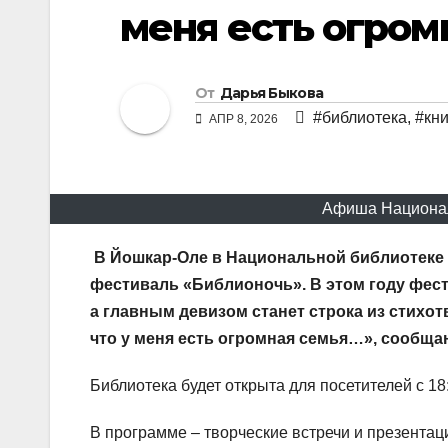
меня есть огром
От
Дарья Быкова
#библиотека
,
#кни
АПР 8, 2026
Афиша Национал
В Йошкар-Оле в
Национальной библиотеке и
фестиваль «Библионочь». В этом году фес
а главным девизом станет строка из стихот
что у меня есть огромная семья…», сообща
Библиотека будет открыта для посетителей с 18:
В программе – творческие встречи и презентаци