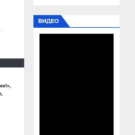
ВИДЕО
ии!»,
л,