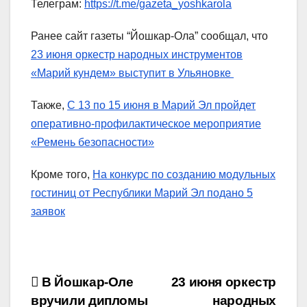
Телеграм:
https://t.me/gazeta_yoshkarola
Ранее сайт газеты “Йошкар-Ола” сообщал, что
23 июня оркестр народных инструментов
«Марий кундем» выступит в Ульяновке
Также,
С 13 по 15 июня в Марий Эл пройдет
оперативно-профилактическое мероприятие
«Ремень безопасности»
Кроме того,
На конкурс по созданию модульных
гостиниц от Республики Марий Эл подано 5
заявок
Навигация
В Йошкар-Оле
23 июня оркестр
вручили дипломы
народных