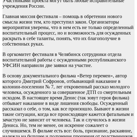
Участниками проекта могут быть любые исправительные
учреждения России.
Главная миссия фестиваля – помощь в обретении нового
смысла жизни тем, кто преступил закон. Организаторы
мероприятия уверены, что в нем есть не только определенный
воспитательный процесс, но и возможность для осужденных
раскрыть в себе таланты, понять, что их благополучие в
собственных руках.
В оргкомитет фестиваля в Челябинск сотрудники отдела
воспитательной работы с осужденными республиканского
УФСИН направили две заявки на участие.
В основу документального фильма «Ветер перемен», автор
которого Дмитрий Софронов, отбывающий наказание в
колонии-поселении № 7, лег откровенный рассказ молодого
человека, осужденного за совершенное ДТП со смертельным
исходом. В настоящее время Денис (так зовут героя фильма)
отбывает наказание в виде лишения свободы. Осужденный
рассказал о себе, о том, как все произошло. Бывают в жизни
такие ситуации, когда все происходящее кажется фатальным и
зачастую не зависит от человека. Так и случилось в жизни
Дениса. Но, тем не менее, он искренне сожалеет о
случившемся. В фильме есть все: боль, признание, раскаяние,
надежда на будущее и получение прощения от родственников