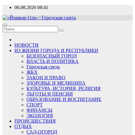
Перейти
06.08.2026
08:41
к
содержимому
«Йошкар-Ола» | Городская газета
Новости, события, люди
НОВОСТИ
ИЗ ЖИЗНИ ГОРОДА И РЕСПУБЛИКИ
БЕЗОПАСНЫЙ ГОРОД
ВЛАСТЬ И ПОЛИТИКА
Городская среда
ЖКХ
ЗАКОН И ПРАВО
ЗДОРОВЬЕ И МЕДИЦИНА
КУЛЬТУРА, ИСТОРИЯ, РЕЛИГИЯ
ЛЬГОТЫ И ПЕНСИИ
ОБРАЗОВАНИЕ И ВОСПИТАНИЕ
СПОРТ
ФИНАНСЫ
ЭКОЛОГИЯ
ПРОИСШЕСТВИЯ
ОТДЫХ
САД-ОГОРОД