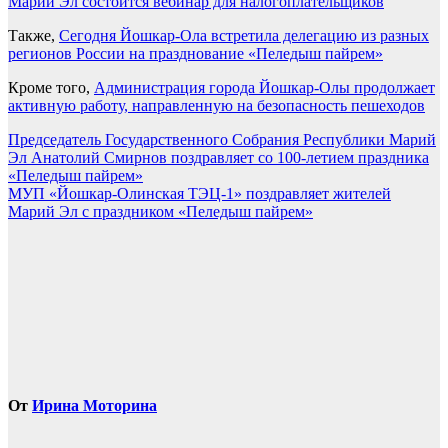
Марий Эл состоится вебинар для налогоплательщиков
Также,
Сегодня Йошкар-Ола встретила делегацию из разных
регионов России на празднование «Пеледыш пайрем»
Кроме того,
Администрация города Йошкар-Олы продолжает
активную работу, направленную на безопасность пешеходов
Навигация
Председатель Государственного Собрания Республики Марий
Эл Анатолий Смирнов поздравляет со 100-летием праздника
по
«Пеледыш пайрем»
записям
МУП «Йошкар-Олинская ТЭЦ-1» поздравляет жителей
Марий Эл с праздником «Пеледыш пайрем»
От
Ирина Моторина