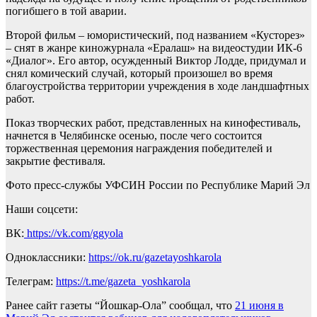
погибшего в той аварии.
Второй фильм – юмористический, под названием «Кусторез»
– снят в жанре киножурнала «Ералаш» на видеостудии ИК-6
«Диалог». Его автор, осужденный Виктор Лодде, придумал и
снял комический случай, который произошел во время
благоустройства территории учреждения в ходе ландшафтных
работ.
Показ творческих работ, представленных на кинофестиваль,
начнется в Челябинске осенью, после чего состоится
торжественная церемония награждения победителей и
закрытие фестиваля.
Фото пресс-службы УФСИН России по Республике Марий Эл
Наши соцсети:
ВК:
https://vk.com/ggyola
Одноклассники:
https://ok.ru/gazetayoshkarola
Телеграм:
https://t.me/gazeta_yoshkarola
Ранее сайт газеты “Йошкар-Ола” сообщал, что
21 июня в