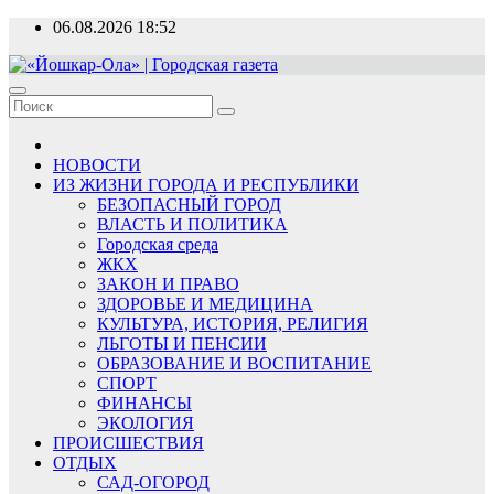
Перейти
06.08.2026
18:52
к
содержимому
«Йошкар-Ола» | Городская газета
Новости, события, люди
НОВОСТИ
ИЗ ЖИЗНИ ГОРОДА И РЕСПУБЛИКИ
БЕЗОПАСНЫЙ ГОРОД
ВЛАСТЬ И ПОЛИТИКА
Городская среда
ЖКХ
ЗАКОН И ПРАВО
ЗДОРОВЬЕ И МЕДИЦИНА
КУЛЬТУРА, ИСТОРИЯ, РЕЛИГИЯ
ЛЬГОТЫ И ПЕНСИИ
ОБРАЗОВАНИЕ И ВОСПИТАНИЕ
СПОРТ
ФИНАНСЫ
ЭКОЛОГИЯ
ПРОИСШЕСТВИЯ
ОТДЫХ
САД-ОГОРОД