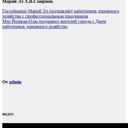
Марий Эл А.В.Смирнов.
Навигация
Госсобрание Марий Эл поздравляет работников дорожного
хозяйства с профессиональным праздником
по
Мэр Йошкар-Олы поздравил жителей города с Днем
записям
работников дорожного хозяйства
От
admin
ВИДЕО