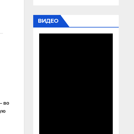
ВИДЕО
— во
кую