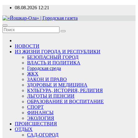
Перейти
08.08.2026
12:21
к
содержимому
«Йошкар-Ола» | Городская газета
Новости, события, люди
НОВОСТИ
ИЗ ЖИЗНИ ГОРОДА И РЕСПУБЛИКИ
БЕЗОПАСНЫЙ ГОРОД
ВЛАСТЬ И ПОЛИТИКА
Городская среда
ЖКХ
ЗАКОН И ПРАВО
ЗДОРОВЬЕ И МЕДИЦИНА
КУЛЬТУРА, ИСТОРИЯ, РЕЛИГИЯ
ЛЬГОТЫ И ПЕНСИИ
ОБРАЗОВАНИЕ И ВОСПИТАНИЕ
СПОРТ
ФИНАНСЫ
ЭКОЛОГИЯ
ПРОИСШЕСТВИЯ
ОТДЫХ
САД-ОГОРОД