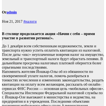
От
admin
Ноя 21, 2017
#налоги
В столице продолжается акция «Начни с себя – прими
участие в развитии региона!».
До 1 декабря всем собственникам недвижимости, земли и
транспорта нужно успеть оплатить квитанции из налоговой.
После даты «икс» неуплаченные вовремя налог на имущество,
земельный и транспортный налоги будут обрастать пенями. В
дальнейшем просрочка налоговых платежей обернется более
серьезными последствиями.
Напомнить жителям Йошкар-Олы об из обязанности по
своевременной уплате налогов, помочь разобраться в
тонкостях исчисления и изменениях законодательства, раздать
квитанции на оплату всем желающим, рассказать об онлайн-
сервисах ФНС России — основная цель «мобильных офисов».
Специалисты Инспекции Федеральной налоговой службы по
г. Йошкар-Оле выезжают в министерства и ведомства, на
предприятия и в учреждения. Последними объектами
посещения мобильного офиса стали Администрация