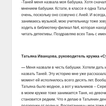
-Таней меня назвала моя бабушка. Хотя сначал
мнением бабушки. Кстати, в классе я одна Татья
очень, поскольку оно созвучно с Аней. И всегда
занимаюсь музыкой, мою учительницу тоже зов
ходить в библиотеку-филиал №4, которая нахо
читать детективы. Поздравляю всех Тань с име
Татьяна Иванцова, руководитель кружка «С
—
Меня назвали в честь бабушки. Хотели дать и
назвать Таней. Эту историю мне уже рассказала
момент ей исполнилось всего десять лет. Вообщ
Татьяна было модное, а вот у мальчиков – Сере
в моем кружке тоже занимается Таня, но девоч
становится редким. Что я делаю в Татьянин д
подарочки от родных. Воспитанницы мои тоже 