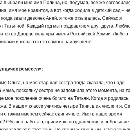
а выбрали мне имя Полина, но, подумав, все же согласилис
на, имя мое нравится, а вот когда ходила в детский сад – н
, когда звали девочек Аней, я тоже отзывалась. Сейчас я
ут Татьяной. Каждый год мы поздравляем друг друга. Любл
дится во Дворце культуры имени Российской Армии. Люблю
нинами и желаю всего самого наилучшего!
ундучок ремесел»:
мя Ольга, но моя старшая сестра тогда сказала, что надо
 мама, поскольку сестра не запомнила этого момента, на т
е мое поколение очень богато на Татьян. Когда я родилась,
жа. В нашем классе учились четыре Тани, в их числе и я. С
ки с таким именем сейчас единичные. Имя в наше время
ень? Обычно работаю, принимаю поздравления и небольшие
поздравляют в этот день. По своим жизненным наблюдения