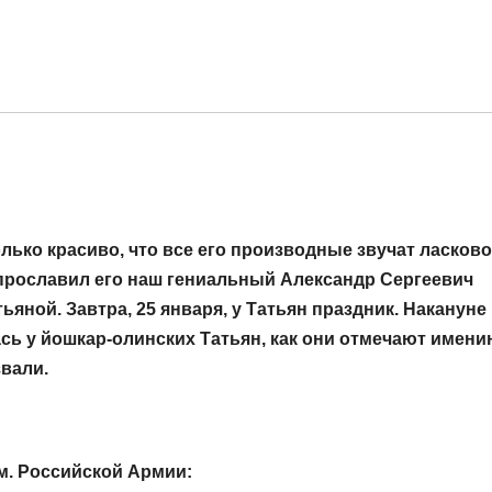
лько красиво, что все его производные звучат ласково
о прославил его наш гениальный Александр Сергеевич
ной. Завтра, 25 января, у Татьян праздник. Накануне
сь у йошкар-олинских Татьян, как они отмечают имени
звали.
м. Российской Армии: