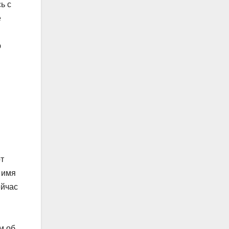
ь с
е
ю
от
 имя
ейчас
м об