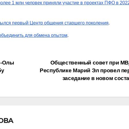
более 1 млн человек приняли участие в проектах ПФО в 202
рылся первый Центр общения старшего поколения
.
объединить для обмена опытом
.
р-Олы
Общественный совет при МВ
бу
Республике Марий Эл провел пе
заседание в новом сост
ОВА