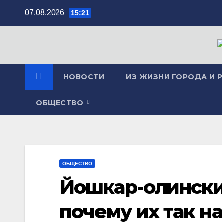
Перейти
07.08.2026
15:21
к
содержимому
НОВОСТИ
ИЗ ЖИЗНИ ГОРОДА И 
ОБЩЕСТВО
ОБЩЕСТВО
Йошкар-олински
почему их так н