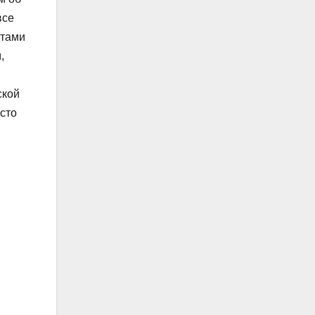
все
ятами
,
ской
осто