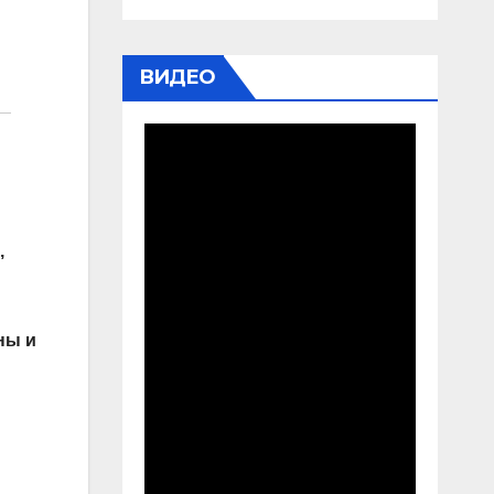
ВИДЕО
,
ны и