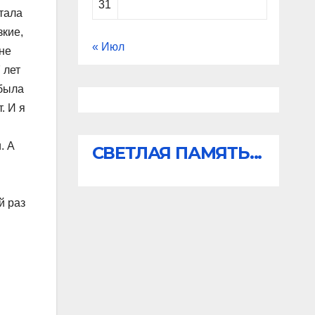
31
стала
зкие,
« Июл
не
 лет
 была
. И я
. А
СВЕТЛАЯ ПАМЯТЬ...
й раз