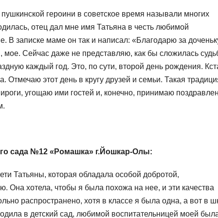
 пушкинской героини в советское время называли многих
одилась, отец дал мне имя Татьяна в честь любимой
. В записке маме он так и написал: «Благодарю за доченьк
я, мое. Сейчас даже не представляю, как бы сложилась судь
дную каждый год. Это, по сути, второй день рождения. Кст
а. Отмечаю этот день в кругу друзей и семьи. Такая традици
пироги, угощаю ими гостей и, конечно, принимаю поздравле
м.
го сада №12 «Ромашка» г.Йошкар-Олы:
ети Татьяны, которая обладала особой добротой,
. Она хотела, чтобы я была похожа на нее, и эти качества
льно распространено, хотя в классе я была одна, а вот в ш
ходила в детский сад, любимой воспитательницей моей был