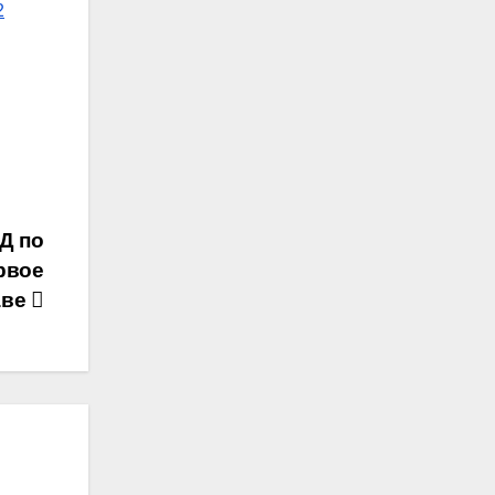
2
Д по
рвое
аве