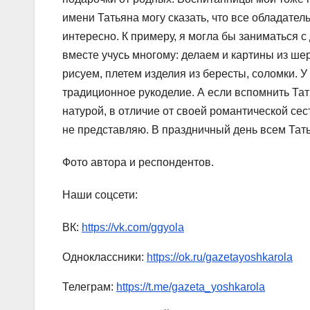
имени Татьяна могу сказать, что все обладател
интересно. К примеру, я могла бы заниматься с
вместе учусь многому: делаем и картины из ше
рисуем, плетем изделия из бересты, соломки. 
традиционное рукоделие. А если вспомнить Тать
натурой, в отличие от своей романтической сес
не представляю. В праздничный день всем Тать
Фото автора и респондентов.
Наши соцсети:
ВК:
https://vk.com/ggyola
Одноклассники:
https://ok.ru/gazetayoshkarola
Телеграм:
https://t.me/gazeta_yoshkarola