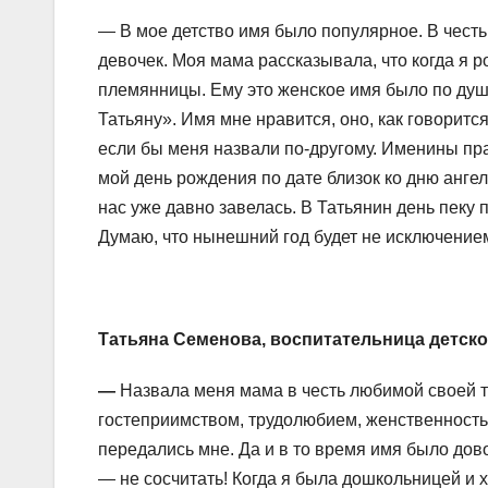
— В мое детство имя было популярное. В честь
девочек. Моя мама рассказывала, что когда я р
племянницы. Ему это женское имя было по душе
Татьяну». Имя мне нравится, оно, как говоритс
если бы меня назвали по-другому. Именины праз
мой день рождения по дате близок ко дню ангел
нас уже давно завелась. В Татьянин день пеку 
Думаю, что нынешний год будет не исключение
Татьяна Семенова, воспитательница детско
—
Назвала меня мама в честь любимой своей т
гостеприимством, трудолюбием, женственностью
передались мне. Да и в то время имя было дово
— не сосчитать! Когда я была дошкольницей и 