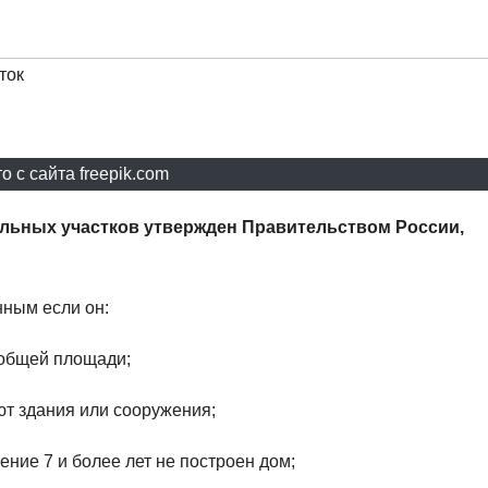
ток
о с сайта freepik.com
льных участков утвержден Правительством России,
нным если он:
 общей площади;
уют здания или сооружения;
ение 7 и более лет не построен дом;