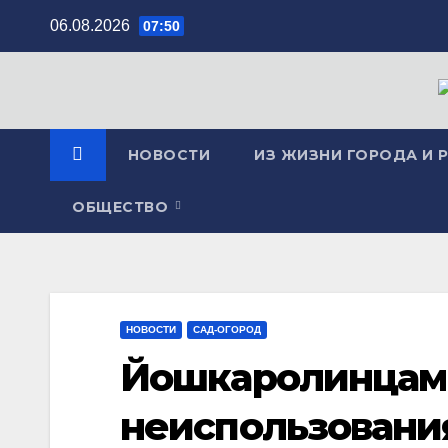
Перейти
06.08.2026
07:50
к
содержимому
НОВОСТИ
ИЗ ЖИЗНИ ГОРОДА И 
ОБЩЕСТВО
НОВОСТИ
САД-ОГОРОД
Йошкаролинцам 
неиспользовани