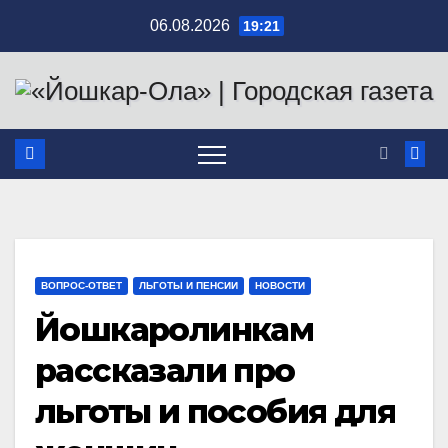
Перейти
06.08.2026
19:21
к
содержимому
ВОПРОС-ОТВЕТ
ЛЬГОТЫ И ПЕНСИИ
НОВОСТИ
Йошкаролинкам
рассказали про
льготы и пособия для