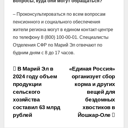
вопросы, куда они могут обращаться?
– Проконсультироваться по всем вопросам
пенсионного и социального обеспечения
жители региона могут в едином контакт-центре
по телефону 8 (800) 100-00-01. Специалисты
Отделения СФР по Марий Эл отвечают по
будним дням с 8 до 17 часов.
Навигация
В Марий Эл в
«Единая Россия»
2024 году объем
организует сбор
по
продукции
корма и других
записям
сельского
вещей для
хозяйства
бездомных
составил 63 млрд
хвостиков в
рублей
Йошкар-Оле