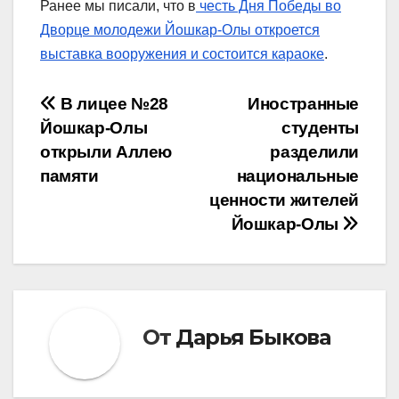
Ранее мы писали, что в
честь Дня Победы во
Дворце молодежи Йошкар-Олы откроется
выставка вооружения и состоится караоке
.
Навигация
В лицее №28
Иностранные
Йошкар-Олы
студенты
по
открыли Аллею
разделили
записям
памяти
национальные
ценности жителей
Йошкар-Олы
От
Дарья Быкова