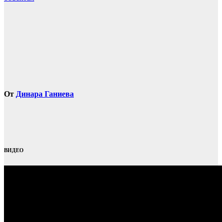
От
Динара Ганиева
ВИДЕО