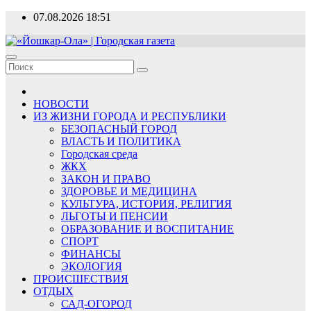
Перейти
07.08.2026
18:51
к
содержимому
«Йошкар-Ола» | Городская газета
Новости, события, люди
НОВОСТИ
ИЗ ЖИЗНИ ГОРОДА И РЕСПУБЛИКИ
БЕЗОПАСНЫЙ ГОРОД
ВЛАСТЬ И ПОЛИТИКА
Городская среда
ЖКХ
ЗАКОН И ПРАВО
ЗДОРОВЬЕ И МЕДИЦИНА
КУЛЬТУРА, ИСТОРИЯ, РЕЛИГИЯ
ЛЬГОТЫ И ПЕНСИИ
ОБРАЗОВАНИЕ И ВОСПИТАНИЕ
СПОРТ
ФИНАНСЫ
ЭКОЛОГИЯ
ПРОИСШЕСТВИЯ
ОТДЫХ
САД-ОГОРОД