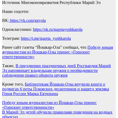
Источник Минэкономразвития Республики Марий Эл
Наши соцсети:
ВК:
https://vk.com/ggyola
Одноклассники:
https://ok.ru/gazetayoshkarola
Телеграм:
https://t.me/gazeta_yoshkarola
Ранее сайт газеты “Йошкар-Ола” сообщал, что
Победу юным
журналистам из Йошкар-Олы принес «Горизонт
ответственности»
Также,
В преддверии праздничных дней Росгвардия Марий
Эл напоминает владельцам оружия о необходимости
соблюдения правил оборота оружия
Кроме того,
Библиотекам Йошкар-Олы вручили книги о
подвигах 6 роты Псковских десантников и нашего земляка
Героя России Марка Евтюхина
Навигация
Победу юным журналистам из Йошкар-Олы принес
«Горизонт ответственности»
по
В Марий Эл детей обучили правилами поведения на водных
записям
объектах