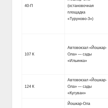
40-П
(остановочная
площадка
«Туруново-3»)
Автовокзал «Йошкар-
107 К
Ола» — сады
«Ильинка»
Автовокзал «Йошкар-
124 К
Ола» — сады
«Кугуван»
Йошкар-Ола