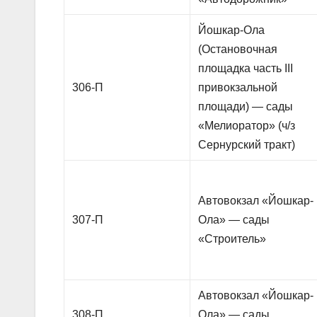
Йошкар-Ола
(Остановочная
площадка часть III
306-П
привокзальной
площади) — сады
«Мелиоратор» (ч/з
Сернурский тракт)
Автовокзал «Йошкар-
307-П
Ола» — сады
«Строитель»
Автовокзал «Йошкар-
308-П
Ола» — сады