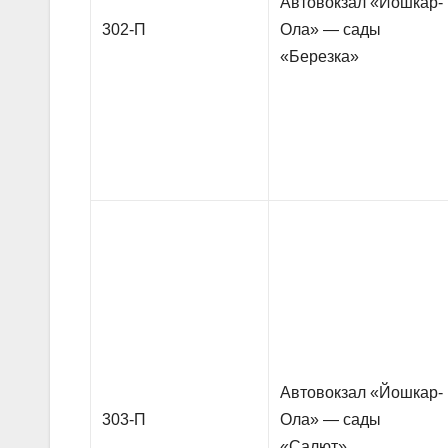
Автовокзал «Йошкар-
302-П
Ола» — сады
«Березка»
Автовокзал «Йошкар-
303-П
Ола» — сады
«Салют»