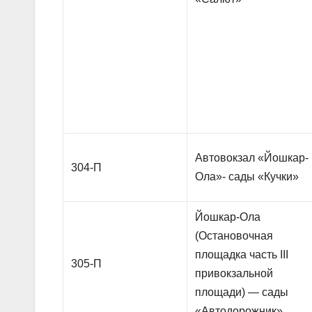
Автовокзал «Йошкар-
304-П
Ола»- сады «Кучки»
Йошкар-Ола
(Остановочная
площадка часть III
305-П
привокзальной
площади) — сады
«Автодорожник»