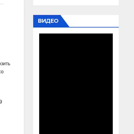
ВИДЕО
озить
со
9