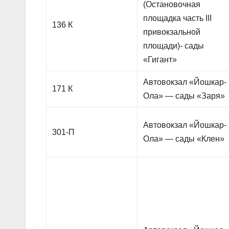
(Остановочная
площадка часть III
136 К
привокзальной
площади)- сады
«Гигант»
Автовокзал «Йошкар-
171 К
Ола» — сады «Заря»
Автовокзал «Йошкар-
301-П
Ола» — сады «Клен»