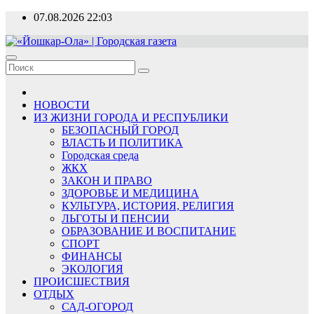
Перейти
07.08.2026
22:03
к
содержимому
«Йошкар-Ола» | Городская газета
Новости, события, люди
НОВОСТИ
ИЗ ЖИЗНИ ГОРОДА И РЕСПУБЛИКИ
БЕЗОПАСНЫЙ ГОРОД
ВЛАСТЬ И ПОЛИТИКА
Городская среда
ЖКХ
ЗАКОН И ПРАВО
ЗДОРОВЬЕ И МЕДИЦИНА
КУЛЬТУРА, ИСТОРИЯ, РЕЛИГИЯ
ЛЬГОТЫ И ПЕНСИИ
ОБРАЗОВАНИЕ И ВОСПИТАНИЕ
СПОРТ
ФИНАНСЫ
ЭКОЛОГИЯ
ПРОИСШЕСТВИЯ
ОТДЫХ
САД-ОГОРОД