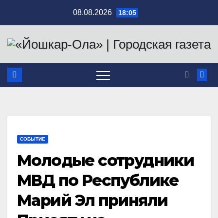
Перейти
08.08.2026
18:05
к
содержимому
СОБЫТИЕ
Молодые сотрудники
МВД по Республике
Марий Эл приняли