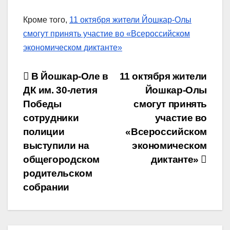
Кроме того,
11 октября жители Йошкар-Олы
смогут принять участие во «Всероссийском
экономическом диктанте»
Навигация
В Йошкар-Оле в
11 октября жители
ДК им. 30-летия
Йошкар-Олы
по
Победы
смогут принять
записям
сотрудники
участие во
полиции
«Всероссийском
выступили на
экономическом
общегородском
диктанте»
родительском
собрании