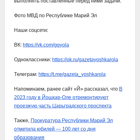
выполнять поставленные перед ними задачи.
Фото МВД по Республике Марий Эл
Наши соцсети:
ВК:
https://vk.com/ggyola
Одноклассники:
https://ok.ru/gazetayoshkarola
Телеграм:
https://t.me/gazeta_yoshkarola
Напоминаем, ранее сайт «Й» рассказал, что
В
2023 году в Йошкар-Оле отремонтируют
проезжую часть Царьградского проспекта
Также,
Прокуратура Республики Марий Эл
отметила юбилей — 100 лет со дня
образования