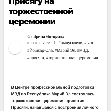
Присягу на
торжественной
церемонии
От
Ирина Моторина
#выпускники
,
#закон
,
СЕН 30, 2022
#Йошкар-Ола
,
#Марий Эл
,
#МВД
,
#присяга
,
#торжественная церемония
В Центре профессиональной подготовки
МВД по Республике Марий Эл состоялась
торжественная церемония принятия
Присяги, начавшаяся с построения личного