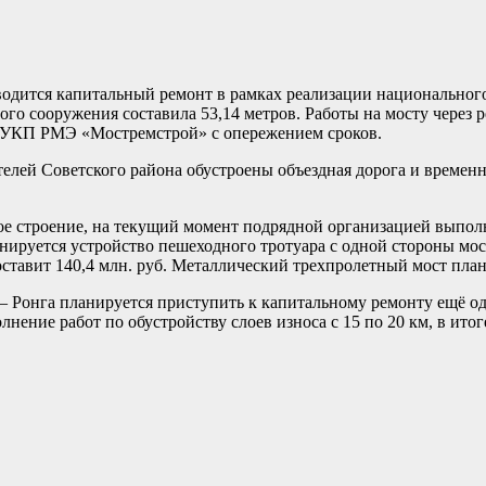
водится капитальный ремонт в рамках реализации национального
ого сооружения составила 53,14 метров. Работы на мосту через
 ГУКП РМЭ «Мостремстрой» с опережением сроков.
лей Советского района обустроены объездная дорога и временн
ое строение, на текущий момент подрядной организацией выпол
руется устройство пешеходного тротуара с одной стороны мост
ставит 140,4 млн. руб. Металлический трехпролетный мост плани
– Ронга планируется приступить к капитальному ремонту ещё одн
ение работ по обустройству слоев износа с 15 по 20 км, в итог