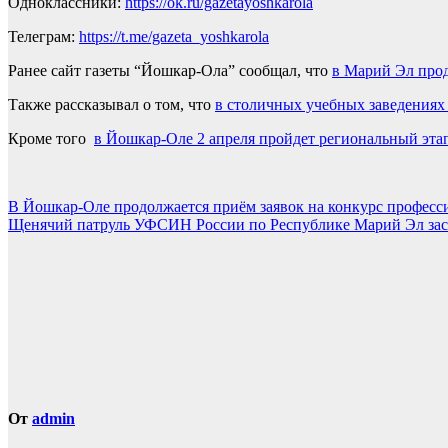
Одноклассники:
https://ok.ru/gazetayoshkarola
Телеграм:
https://t.me/gazeta_yoshkarola
Ранее сайт газеты “Йошкар-Ола” сообщал, что
в Марий Эл про
Также рассказывал о том, что
в столичных учебных заведениях
Кроме того
в Йошкар-Оле 2 апреля пройдет региональный эта
Навигация
В Йошкар-Оле продолжается приём заявок на конкурс професс
Щенячий патруль УФСИН России по Республике Марий Эл зас
по
записям
От
admin