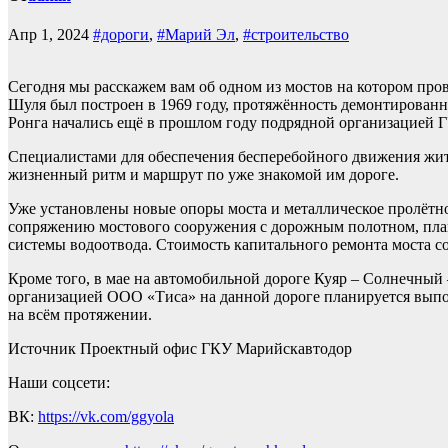
Апр 1, 2024
#дороги
,
#Марий Эл
,
#строительство
Сегодня мы расскажем вам об одном из мостов на котором про
Шуля был построен в 1969 году, протяжённость демонтированн
Ронга начались ещё в прошлом году подрядной организацией
Специалистами для обеспечения бесперебойного движения жите
жизненный ритм и маршрут по уже знакомой им дороге.
Уже установлены новые опоры моста и металлическое пролётн
сопряжению мостового сооружения с дорожным полотном, плани
системы водоотвода. Стоимость капитального ремонта моста со
Кроме того, в мае на автомобильной дороге Куяр – Солнечный 
организацией ООО «Тиса» на данной дороге планируется выполн
на всём протяжении.
Источник
Проектный офис ГКУ Марийскавтодор
Наши соцсети:
ВК:
https://vk.com/ggyola