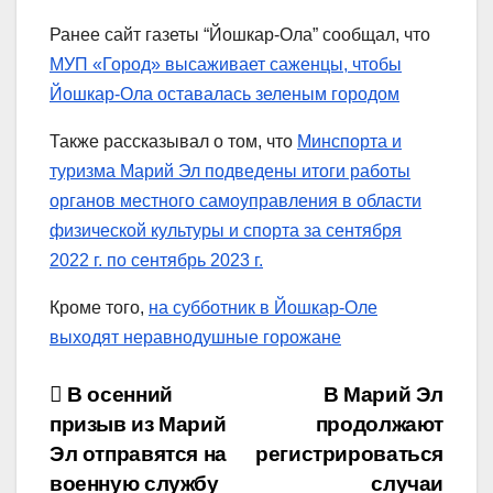
Ранее сайт газеты “Йошкар-Ола” сообщал, что
МУП «Город» высаживает саженцы, чтобы
Йошкар-Ола оставалась зеленым городом
Также рассказывал о том, что
Минспорта и
туризма Марий Эл подведены итоги работы
органов местного самоуправления в области
физической культуры и спорта за сентября
2022 г. по сентябрь 2023 г.
Кроме того,
на субботник в Йошкар-Оле
выходят неравнодушные горожане
Навигация
В осенний
В Марий Эл
призыв из Марий
продолжают
по
Эл отправятся на
регистрироваться
записям
военную службу
случаи