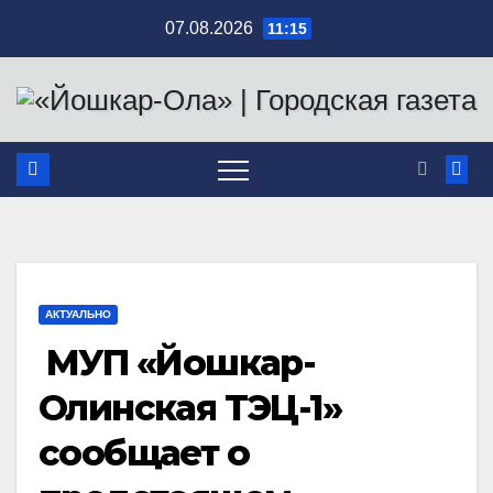
Перейти
07.08.2026
11:15
к
содержимому
АКТУАЛЬНО
МУП «Йошкар-
Олинская ТЭЦ-1»
сообщает о