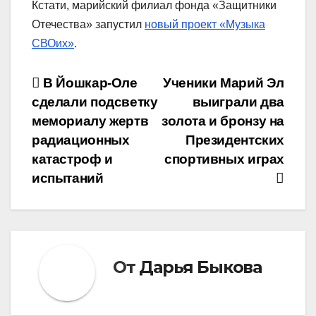
Кстати, марийский филиал фонда «Защитники
Отечества» запустил
новый проект «Музыка
СВОих»
.
Навигация
В Йошкар-Оле
Ученики Марий Эл
сделали подсветку
выиграли два
по
мемориалу жертв
золота и бронзу на
записям
радиационных
Президентских
катастроф и
спортивных играх
испытаний
От
Дарья Быкова