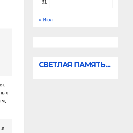
31
« Июл
СВЕТЛАЯ ПАМЯТЬ...
ия.
тных
ям,
 в