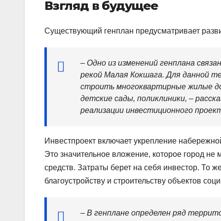
Взгляд в будущее
Существующий генплан предусматривает разви
– Одно из изменений генплана связа
рекой Малая Кокшага. Для данной т
строить многоквартирные жилые до
детские сады, поликлиники, – расск
реализации инвестиционного проект
Инвестпроект включает укрепление набережной
Это значительное вложение, которое город не 
средств. Затраты берет на себя инвестор. То 
благоустройству и строительству объектов соц
– В генплане определен ряд террит