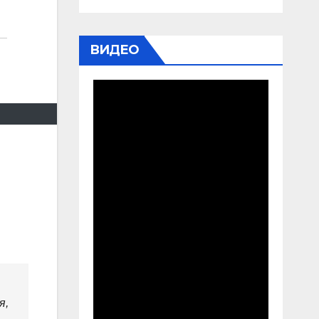
ВИДЕО
я,