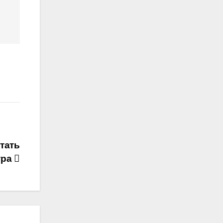
тать
тра