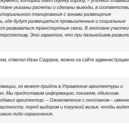
окумент, который дает оценку городу, – уточнил главный
нплане указаны расчеты и сделаны выводы, в соответств
ториального планирования с зонами размещения
ть, где будут размещаться промышленные и социальные
дут развиваться транспортные связи. В генплане участки
 перспективу. Это гарантия, что при дальнейшем развит
ем, отметил Иван Сидоров, можно на сайте администрации
рмации, он может прийти в Управление архитектуры и
о. Мы предоставим информацию, покажем, объясним.
бавил архитектор. – Ознакомление с генпланом – именн
частности, перед выбором и покупкой жилья, чтобы виде
какие-либо ограничения.