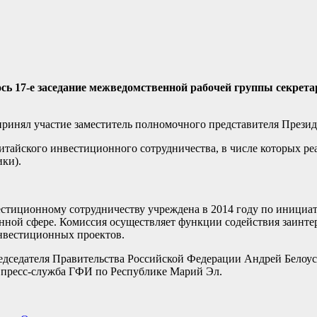
лось 17-е заседание межведомственной рабочей группы секре
принял участие заместитель полномочного представителя През
итайского инвестиционного сотрудничества, в числе которых 
ки).
тиционному сотрудничеству учреждена в 2014 году по инициатив
онной сфере. Комиссия осуществляет функции содействия заинт
нвестиционных проектов.
дседателя Правительства Российской Федерации Андрей Белоусо
 пресс-служба ГФИ по Республике Марий Эл.