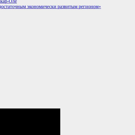
шкар-Оле
достаточным экономически развитым регионом»