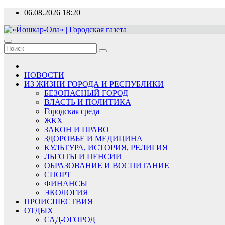
Перейти
06.08.2026
18:20
к
содержимому
«Йошкар-Ола» | Городская газета
Новости, события, люди
НОВОСТИ
ИЗ ЖИЗНИ ГОРОДА И РЕСПУБЛИКИ
БЕЗОПАСНЫЙ ГОРОД
ВЛАСТЬ И ПОЛИТИКА
Городская среда
ЖКХ
ЗАКОН И ПРАВО
ЗДОРОВЬЕ И МЕДИЦИНА
КУЛЬТУРА, ИСТОРИЯ, РЕЛИГИЯ
ЛЬГОТЫ И ПЕНСИИ
ОБРАЗОВАНИЕ И ВОСПИТАНИЕ
СПОРТ
ФИНАНСЫ
ЭКОЛОГИЯ
ПРОИСШЕСТВИЯ
ОТДЫХ
САД-ОГОРОД