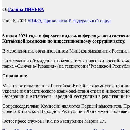
От
Галина ИНЕЕВА
Июл 6, 2021
#ПФО, Приволжский федеральный округ
6 июля 2021 года в формате видео-конференц-связи состоя
Китайской комиссии по инвестиционному сотрудничеству.
В мероприятии, организованном Минэкономразвития России, 
На заседании обсуждены ключевые темы повестки российско-к
парка «Сычуань-Чувашия» (на территории Чувашской Республи
Справочно:
Межправительственная Российско-Китайская комиссия по инвес
укрепления практического взаимодействия стран в инвестици
Федерации и Китайской Народной Республики в реализации и
Сопредседателями Комиссии являются Первый заместитель Пре
Совета Китайской Народной Республики Хань Чжэн, сообщает
Фото: пресс-служба ГФИ по Республике Марий Эл.