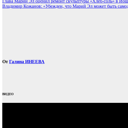
Навигация
Глава Марий Эл оценил ремонт скульптуры «Хлеб-соль» в Йо
Владимир Кожанов: «Убежден, что Марий Эл может быть само
по
записям
От
Галина ИНЕЕВА
ВИДЕО