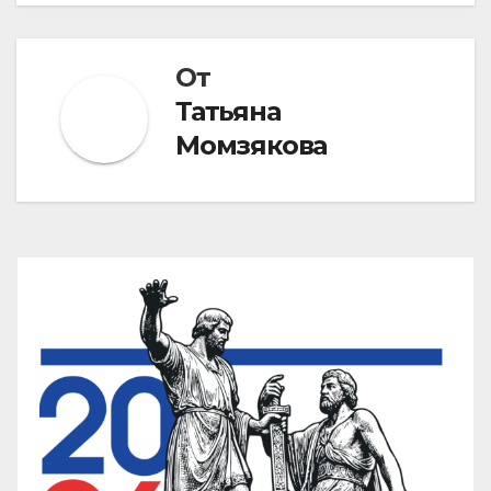
От
Татьяна
Момзякова