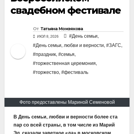
свадебном фестивале
От
Татьяна Момзякова
#День семьи
,
ИЮЛ 8, 2026
#День семьи, любви и верности
,
#ЗАГС
,
#праздник
,
#семья
,
#торжественная церемония
,
#торжество
,
#фестиваль
Фото предоставлены Мариной Семеновой
В День семьи, любви и верности более ста
пар со всей страны, в том числе из Марий
Эл, сказали заветное «да» в московском