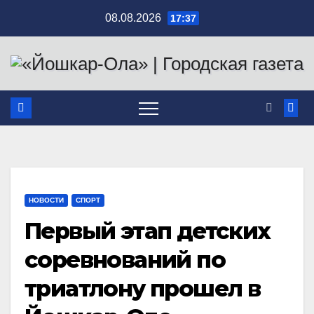
Перейти
08.08.2026
17:37
к
содержимому
НОВОСТИ
СПОРТ
Первый этап детских
соревнований по
триатлону прошел в