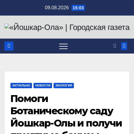
Перейти
09.08.2026
15:03
к
содержимому
АКТУАЛЬНО
НОВОСТИ
ЭКОЛОГИЯ
Помоги
Ботаническому саду
Йошкар-Олы и получи