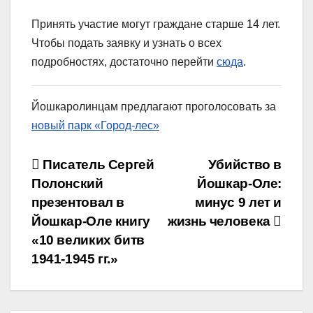
Принять участие могут граждане старше 14 лет.
Чтобы подать заявку и узнать о всех
подробностях, достаточно перейти
сюда
.
Йошкаролинцам предлагают проголосовать за
новый парк «Город-лес»
Навигация
Писатель Сергей
Убийство в
Полонский
Йошкар-Оле:
по
презентовал в
минус 9 лет и
записям
Йошкар-Оле книгу
жизнь человека
«10 великих битв
1941-1945 гг.»