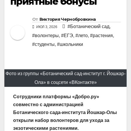
приятные бонусы
От
Виктория Чернобровкина
#Ботанический сад
,
ИЮЛ 3, 2026
#волонтеры
,
#ЕГЭ
,
#лето
,
#растения
,
#студенты
,
#школьники
Фото из группы «Ботанический сад-институт г. Йошкар-
Ола» в соцсети «ВКонтакте»
Сотрудники платформы «Добро.ру»
совместно с администрацией
Ботанического сада-института Йошкар-Олы
открыли набор волонтеров для ухода за
экзотическими растениями.