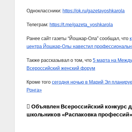
Одноклассники:
https://ok.ru/gazetayoshkarola
Телеграм:
https://t.me/gazeta_yoshkarola
Ранее сайт газеты “Йошкар-Ола” сообщал, что
центра Йошкар-Олы навестил профессиональн
Также рассказывал о том, что
5 марта на Межд
Всероссийский женский форум
Кроме того
сегодня ночью в Марий Эл планиру
Ронга»
Навигация
Объявлен Всероссийский конкурс д
школьников «Распаковка профессий
по