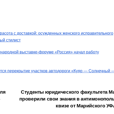
красота с доставкой: осужденных женского исправительного
ый стилист
ународной выставке-форуме «Россия» начал работу
ется перекрытие участков автодороги «Куяр — Солнечный 
ля
Студенты юридического факультета М
»
проверили свои знания в антимонопол
квизе от Марийского У