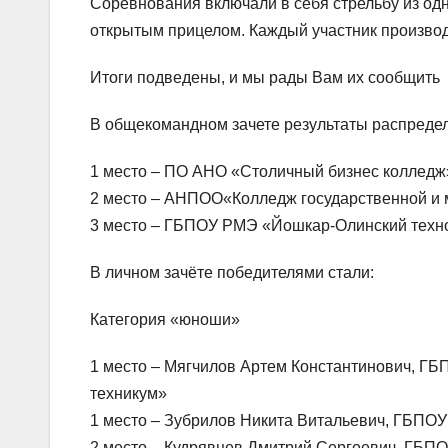
Соревнования включали в себя стрельбу из о
открытым прицелом. Каждый участник производ
Итоги подведены, и мы рады Вам их сообщить
В общекомандном зачете результаты распреде
1 место – ПО АНО «Столичный бизнес колледж
2 место – АНПОО«Колледж государственной и
3 место – ГБПОУ РМЭ «Йошкар-Олинский техн
В личном зачёте победителями стали:
Категория «юноши»
1 место – Мягчилов Артем Константинович, Г
техникум»
1 место – Зубрилов Никита Витальевич, ГБПО
2 место – Кудрявцев Дмитрий Сергеевич, ГБП