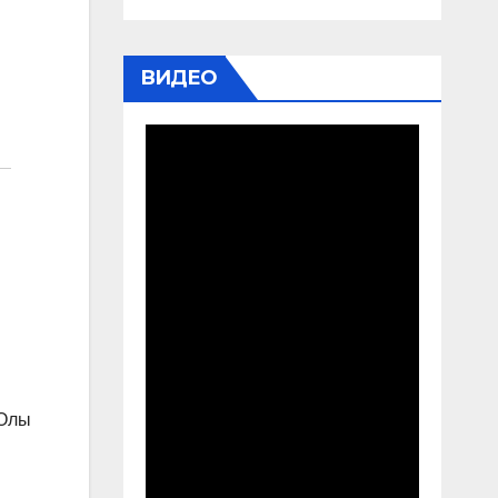
ВИДЕО
-Олы