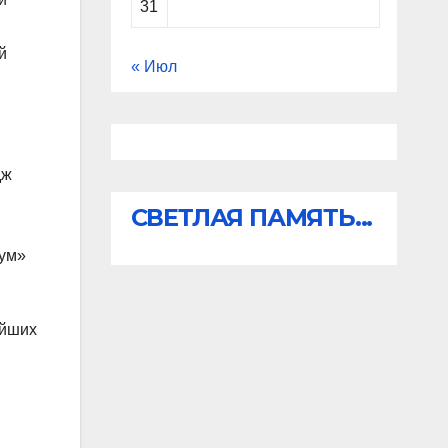
31
й
« Июл
дж
СВЕТЛАЯ ПАМЯТЬ...
кум»
ейших