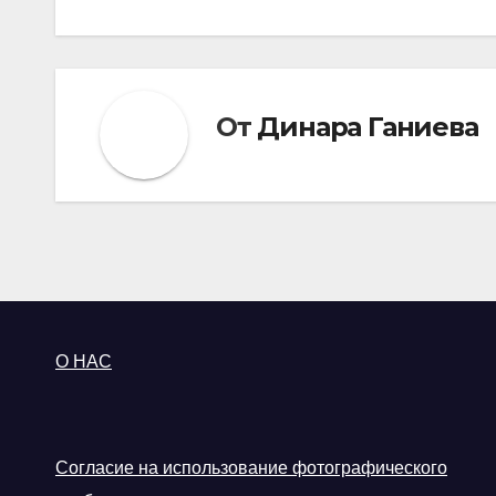
записям
От
Динара Ганиева
О НАС
Согласие на использование фотографического