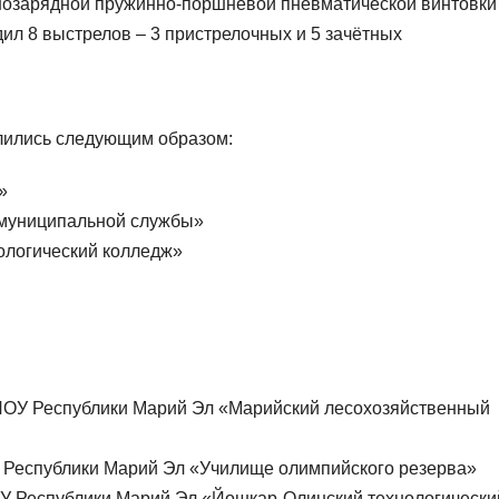
днозарядной пружинно-поршневой пневматической винтовки
ил 8 выстрелов – 3 пристрелочных и 5 зачётных
лились следующим образом:
»
 муниципальной службы»
ологический колледж»
БПОУ Республики Марий Эл «Марийский лесохозяйственный
У Республики Марий Эл «Училище олимпийского резерва»
ОУ Республики Марий Эл «Йошкар-Олинский технологически