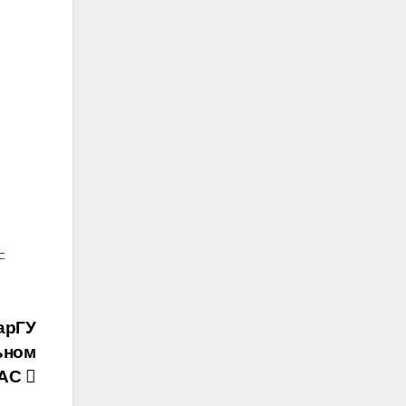
—
арГУ
ьном
ФАС