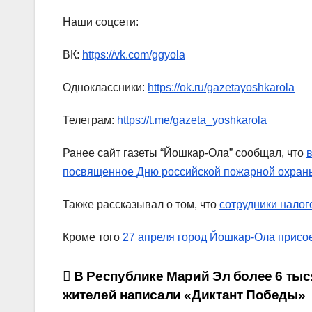
Наши соцсети:
ВК:
https://vk.com/ggyola
Одноклассники:
https://ok.ru/gazetayoshkarola
Телеграм:
https://t.me/gazeta_yoshkarola
Ранее сайт газеты “Йошкар-Ола” сообщал, что
посвященное Дню российской пожарной охран
Также рассказывал о том, что
сотрудники налог
Кроме того
27 апреля город Йошкар-Ола присо
Навигация
В Республике Марий Эл более 6 тыс
жителей написали «Диктант Победы»
по