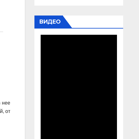
ВИДЕО
в нее
й, от