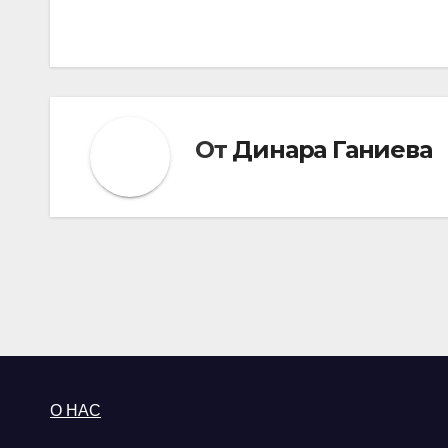
записям
От
Динара Ганиева
О НАС