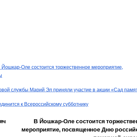
в Йошкар-Оле состоится торжественное мероприятие,
ы
овой службы Марий Эл приняли участие в акции «Сад памя
единится к Всероссийскому субботнику
яч
В Йошкар-Оле состоится торжестве
мероприятие, посвященное Дню россий