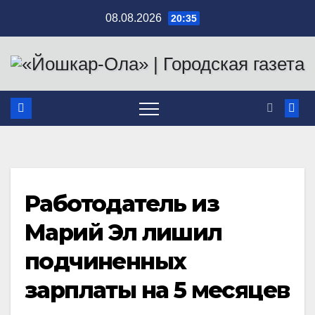
Перейти
08.08.2026
20:35
к
содержимому
Работодатель из
Марий Эл лишил
подчиненных
зарплаты на 5 месяцев