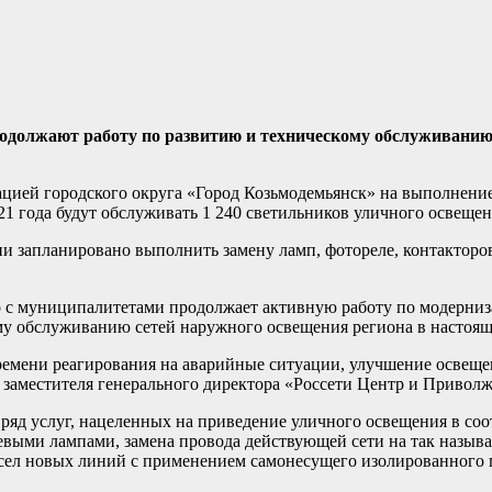
должают работу по развитию и техническому обслуживанию 
ацией городского округа «Город Козьмодемьянск» на выполнени
1 года будут обслуживать 1 240 светильников уличного освещен
и запланировано выполнить замену ламп, фотореле, контакторо
 с муниципалитетами продолжает активную работу по модерниз
у обслуживанию сетей наружного освещения региона в настояще
емени реагирования на аварийные ситуации, улучшение освещен
заместителя генерального директора «Россети Центр и Привол
ряд услуг, нацеленных на приведение уличного освещения в со
евыми лампами, замена провода действующей сети на так назы
 сел новых линий с применением самонесущего изолированного 