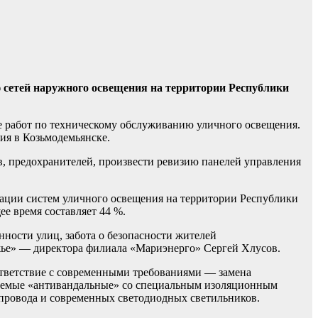
сетей наружного освещения на территории Республики
е работ по техническому обслуживанию уличного освещения.
ия в Козьмодемьянске.
в, предохранителей, произвести ревизию панелей управления
ации систем уличного освещения на территории Республики
е время составляет 44 %.
ности улиц, забота о безопасности жителей
жье» — директора филиала «Мариэнерго» Сергей Хлусов.
ответствие с современными требованиями — замена
ваемые «антивандальные» со специальным изоляционным
провода и современных светодиодных светильников.