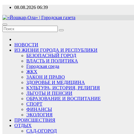
Перейти
08.08.2026
06:39
к
содержимому
«Йошкар-Ола» | Городская газета
Новости, события, люди
НОВОСТИ
ИЗ ЖИЗНИ ГОРОДА И РЕСПУБЛИКИ
БЕЗОПАСНЫЙ ГОРОД
ВЛАСТЬ И ПОЛИТИКА
Городская среда
ЖКХ
ЗАКОН И ПРАВО
ЗДОРОВЬЕ И МЕДИЦИНА
КУЛЬТУРА, ИСТОРИЯ, РЕЛИГИЯ
ЛЬГОТЫ И ПЕНСИИ
ОБРАЗОВАНИЕ И ВОСПИТАНИЕ
СПОРТ
ФИНАНСЫ
ЭКОЛОГИЯ
ПРОИСШЕСТВИЯ
ОТДЫХ
САД-ОГОРОД