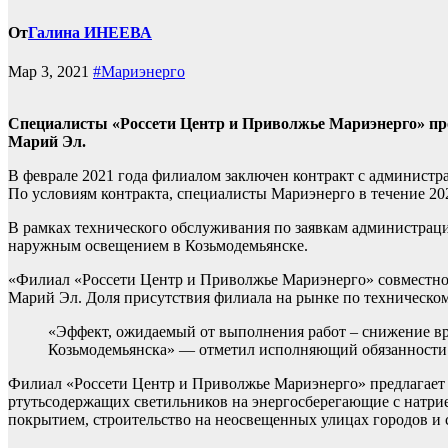
От
Галина ИНЕЕВА
Мар 3, 2021
#Мариэнерго
Специалисты «Россети Центр и Приволжье Мариэнерго» про
Марий Эл.
В феврале 2021 года филиалом заключен контракт с администр
По условиям контракта, специалисты Мариэнерго в течение 202
В рамках технического обслуживания по заявкам администраци
наружным освещением в Козьмодемьянске.
«Филиал «Россети Центр и Приволжье Мариэнерго» совместно
Марий Эл. Доля присутствия филиала на рынке по техническом
«Эффект, ожидаемый от выполнения работ – снижение вр
Козьмодемьянска» — отметил исполняющий обязанности 
Филиал «Россети Центр и Приволжье Мариэнерго» предлагает 
ртутьсодержащих светильников на энергосберегающие с натри
покрытием, строительство на неосвещенных улицах городов и