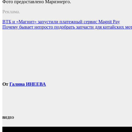
Фото предоставлено Мариэнерго.
Реклама.
Навигация
ВТБ и «Магнит» запустили платежный сервис Magnit Pay
Почему бывает непросто подобрать запчасти для китайских мо
по
записям
От
Галина ИНЕЕВА
ВИДЕО