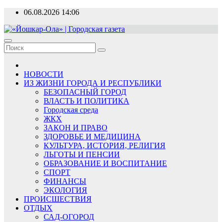
Перейти
06.08.2026
14:06
к
содержимому
«Йошкар-Ола» | Городская газета
Новости, события, люди
НОВОСТИ
ИЗ ЖИЗНИ ГОРОДА И РЕСПУБЛИКИ
БЕЗОПАСНЫЙ ГОРОД
ВЛАСТЬ И ПОЛИТИКА
Городская среда
ЖКХ
ЗАКОН И ПРАВО
ЗДОРОВЬЕ И МЕДИЦИНА
КУЛЬТУРА, ИСТОРИЯ, РЕЛИГИЯ
ЛЬГОТЫ И ПЕНСИИ
ОБРАЗОВАНИЕ И ВОСПИТАНИЕ
СПОРТ
ФИНАНСЫ
ЭКОЛОГИЯ
ПРОИСШЕСТВИЯ
ОТДЫХ
САД-ОГОРОД