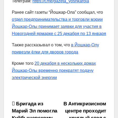
Телеграм:
https://t.me/gazeta_yoshkarola
Ранее сайт газеты “Йошкар-Ола” сообщал, что
отдел предпринимательства и торговли мэрии
Йошкар-Олы принимает заявки для участия в
Новогодней ярмарке с 25 декабря по 13 января
Также рассказывал о том, что
в Йошкар-Олу
привезли ёлки для дворов города
Кроме того
20 декабря в нескольких домах
Йошкар-Олы временно прекратят подачу
электрической энергии
Навигация
Бригада из
В Антикризисном
Марий Эл помогла
центре проходит
по
Куйбышевскому
круглый стол с