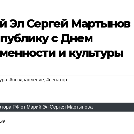
й Эл Сергей Мартынов
спублику с Днем
менности и культуры
ура
,
#поздравление
,
#сенатор
атора РФ от Марий Эл Сергея Мартынова
ья!