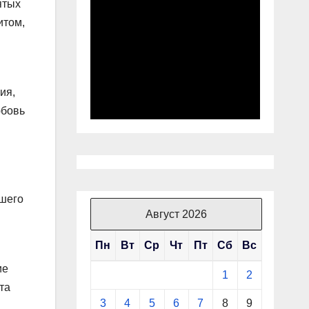
ятых
итом,
ия,
юбовь
ашего
Август 2026
Пн
Вт
Ср
Чт
Пт
Сб
Вс
ие
1
2
та
3
4
5
6
7
8
9