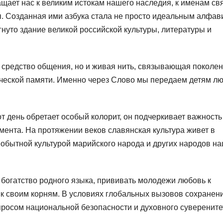
щает нас к великим истокам нашего наследия, к именам св
. Созданная ими азбука стала не просто идеальным алфав
нуто здание великой российской культуры, литературы и
о средство общения, но и живая нить, связывающая поколен
ической памяти. Именно через Слово мы передаем детям л
 день обретает особый колорит, он подчеркивает важность
мента. На протяжении веков славянская культура живет в
мобытной культурой марийского народа и других народов н
 богатство родного языка, прививать молодежи любовь к
к своим корням. В условиях глобальных вызовов сохранен
просом национальной безопасности и духовного суверените