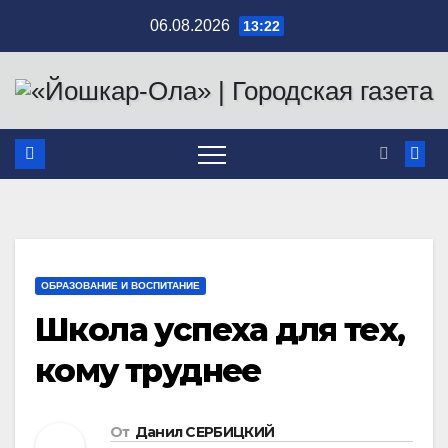
Перейти
06.08.2026
13:22
к
содержимому
ОБРАЗОВАНИЕ И ВОСПИТАНИЕ
Школа успеха для тех,
кому труднее
От
Данил СЕРБИЦКИЙ