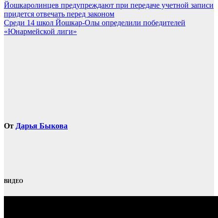
Навигация
Йошкаролинцев предупреждают при передаче учетной записи
придется отвечать перед законом
по
Среди 14 школ Йошкар-Олы определили победителей
записям
«Юнармейской лиги»
От
Дарья Быкова
ВИДЕО