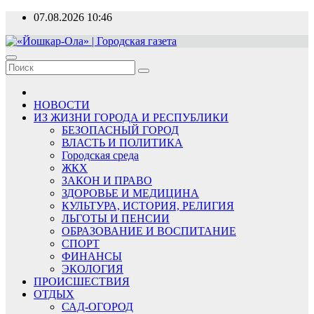
Перейти
07.08.2026
10:46
к
содержимому
«Йошкар-Ола» | Городская газета
Новости, события, люди
НОВОСТИ
ИЗ ЖИЗНИ ГОРОДА И РЕСПУБЛИКИ
БЕЗОПАСНЫЙ ГОРОД
ВЛАСТЬ И ПОЛИТИКА
Городская среда
ЖКХ
ЗАКОН И ПРАВО
ЗДОРОВЬЕ И МЕДИЦИНА
КУЛЬТУРА, ИСТОРИЯ, РЕЛИГИЯ
ЛЬГОТЫ И ПЕНСИИ
ОБРАЗОВАНИЕ И ВОСПИТАНИЕ
СПОРТ
ФИНАНСЫ
ЭКОЛОГИЯ
ПРОИСШЕСТВИЯ
ОТДЫХ
САД-ОГОРОД