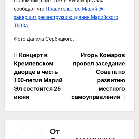
Напомним, сайт газеты «Йошкар-Ола»
сообщал, что
Правительство Марий Эл
завершит реконструкцию здания Марийского
ТЮЗа.
Фото Данила Сербицкого.
Навигация
Концерт в
Игорь Комаров
Кремлевском
провел заседание
по
дворце в честь
Совета по
записям
100-летия Марий
развитию
Эл состоится 25
местного
июня
самоуправления
От