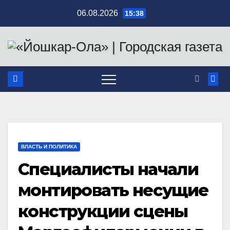
Перейти
06.08.2026
15:38
к
содержимому
ВЛАСТЬ И ПОЛИТИКА
Специалисты начали
монтировать несущие
конструкции сцены