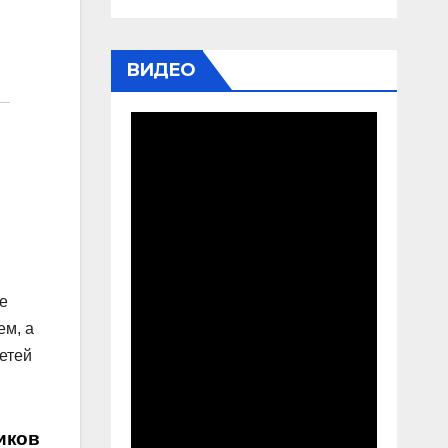
ВИДЕО
е
ем, а
детей
иков