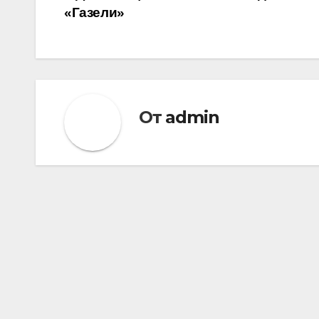
«Газели»
по
записям
От
admin