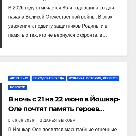
В 2026 году отмечается 85‑я годовщина со дня
начала Великой Отечественной войны. В знак
уважения к подвигу защитников Родины и в
память о тех, кто не вернулся с фронта, в…
АКТУАЛЬНО
ГОРОДСКАЯ СРЕДА
КУЛЬТУРА, ИСТОРИЯ, РЕЛИГИЯ
НОВОСТИ
В ночь с 21 на 22 июня в Йошкар-
Оле почтят память героев
Великой Отечественной войны
06.06.2026
ДАРЬЯ БЫКОВА
В Йошкар-Оле появятся масштабные огненные