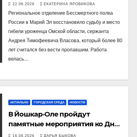
погибшего в норвежском
22.06.2026
ЕКАТЕРИНА ЯРОВИКОВА
концлагере
Региональное отделение Бессмертного полка
России в Марий Эл восстановило судьбу и место
гибели уроженца Омской области, сержанта
Андрея Тимофеевича Власова, который более 80
лет считался без вести пропавшим. Работа
велась…
АКТУАЛЬНО
ГОРОДСКАЯ СРЕДА
НОВОСТИ
В Йошкар‑Оле пройдут
памятные мероприятия ко Дню
памяти и скорби
16.06.2026
ДАРЬЯ БЫКОВА