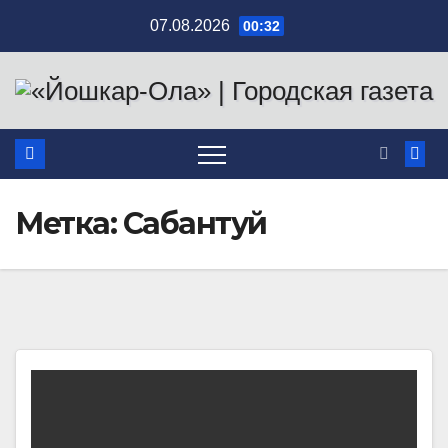
Перейти
07.08.2026
00:32
к
содержимому
Метка:
Сабантуй