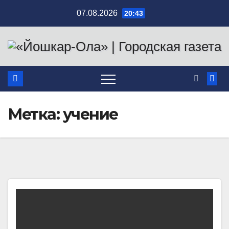
Перейти
07.08.2026
20:43
к
содержимому
Метка:
учение