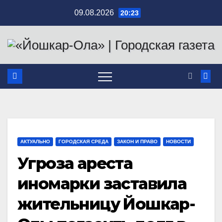
Перейти
09.08.2026
20:23
к
содержимому
АКТУАЛЬНО
ГОРОДСКАЯ СРЕДА
ЗАКОН И ПРАВО
НОВОСТИ
Угроза ареста
иномарки заставила
жительницу Йошкар-