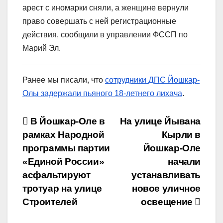
арест с иномарки сняли, а женщине вернули
право совершать с ней регистрационные
действия, сообщили в управлении ФССП по
Марий Эл.
Ранее мы писали, что
сотрудники ДПС Йошкар-
Олы задержали пьяного 18-летнего лихача
.
Навигация
В Йошкар-Оле в
На улице Йывана
рамках Народной
Кырли в
по
программы партии
Йошкар‑Оле
записям
«Единой России»
начали
асфальтируют
устанавливать
тротуар на улице
новое уличное
Строителей
освещение