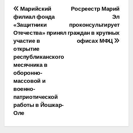
Навигация
Марийский
Росреестр Марий
филиал фонда
Эл
по
«Защитники
проконсультирует
записям
Отечества» принял
граждан в крупных
участие в
офисах МФЦ
открытие
республиканского
месячника в
оборонно-
массовой и
военно-
патриотической
работы в Йошкар-
Оле