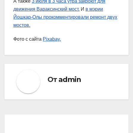
А также
3 июля в 3 часа утра закроют для
движения Вараксинский мост.
И
в мэрии
Йошкар-Олы прокомментировали ремонт двух
мостов.
Фото
с сайта
Pixabay.
От
admin