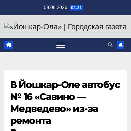
Перейти
09.08.2026
02:21
к
содержимому
В Йошкар-Оле автобус
№ 16 «Савино —
Медведево» из-за
ремонта