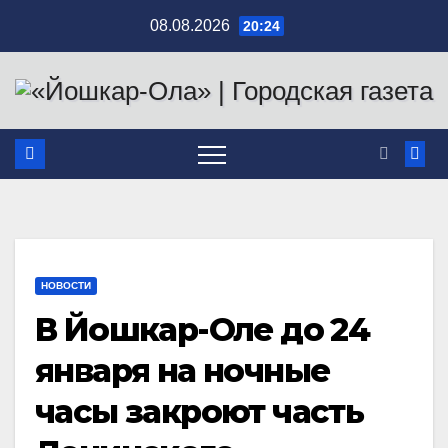
Перейти
08.08.2026
20:24
к
содержимому
НОВОСТИ
В Йошкар-Оле до 24
января на ночные
часы закроют часть