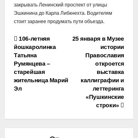
закрывать Ленинский проспект от улицы
Эшкинина до Карла Либкнехта. Водителям
стоит заранее продумать пути объезда.
Навигация
106-летняя
25 января в Музее
йошкаролинка
истории
по
Татьяна
Православия
записям
Румянцева –
откроется
старейшая
выставка
жительница Марий
каллиграфии и
Эл
леттеринга
«Пушкинские
строки»