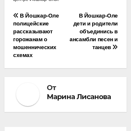
Навигация
В Йошкар-Оле
В Йошкар-Оле
полицейские
дети и родители
по
рассказывают
объединись в
записям
горожанам о
ансамбли песен и
мошеннических
танцев
схемах
От
Марина Лисанова