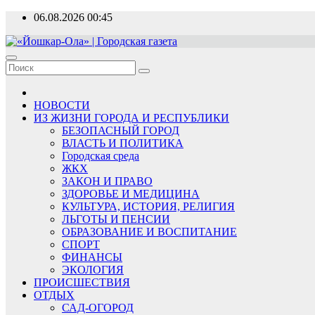
Перейти
06.08.2026
00:45
к
содержимому
«Йошкар-Ола» | Городская газета
Новости, события, люди
НОВОСТИ
ИЗ ЖИЗНИ ГОРОДА И РЕСПУБЛИКИ
БЕЗОПАСНЫЙ ГОРОД
ВЛАСТЬ И ПОЛИТИКА
Городская среда
ЖКХ
ЗАКОН И ПРАВО
ЗДОРОВЬЕ И МЕДИЦИНА
КУЛЬТУРА, ИСТОРИЯ, РЕЛИГИЯ
ЛЬГОТЫ И ПЕНСИИ
ОБРАЗОВАНИЕ И ВОСПИТАНИЕ
СПОРТ
ФИНАНСЫ
ЭКОЛОГИЯ
ПРОИСШЕСТВИЯ
ОТДЫХ
САД-ОГОРОД