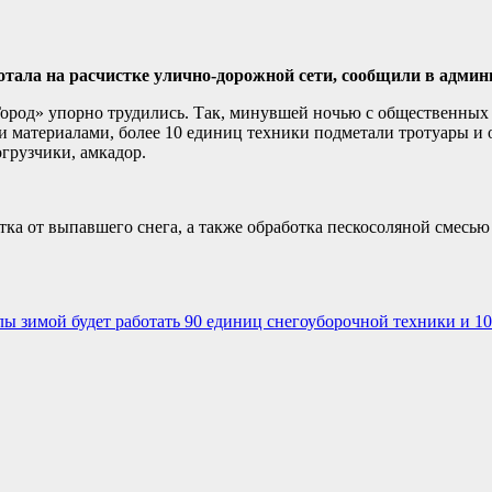
тала на расчистке улично-дорожной сети, сообщили в админ
род» упорно трудились. Так, м
инувшей ночью с общественных 
 материалами, более 10 единиц техники подметали тротуары и о
рузчики, амкадор.
тка от выпавшего снега, а также обработка пескосоляной смесью
ы зимой будет работать 90 единиц снегоуборочной техники и 10